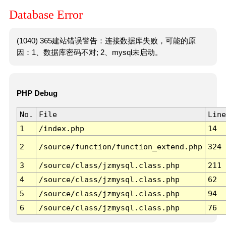
Database Error
(1040) 365建站错误警告：连接数据库失败，可能的原
因：1、数据库密码不对; 2、mysql未启动。
PHP Debug
No.
File
Line
1
/index.php
14
2
/source/function/function_extend.php
324
3
/source/class/jzmysql.class.php
211
4
/source/class/jzmysql.class.php
62
5
/source/class/jzmysql.class.php
94
6
/source/class/jzmysql.class.php
76