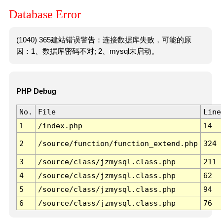
Database Error
(1040) 365建站错误警告：连接数据库失败，可能的原
因：1、数据库密码不对; 2、mysql未启动。
PHP Debug
No.
File
Line
1
/index.php
14
2
/source/function/function_extend.php
324
3
/source/class/jzmysql.class.php
211
4
/source/class/jzmysql.class.php
62
5
/source/class/jzmysql.class.php
94
6
/source/class/jzmysql.class.php
76