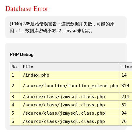
Database Error
(1040) 365建站错误警告：连接数据库失败，可能的原
因：1、数据库密码不对; 2、mysql未启动。
PHP Debug
No.
File
Line
1
/index.php
14
2
/source/function/function_extend.php
324
3
/source/class/jzmysql.class.php
211
4
/source/class/jzmysql.class.php
62
5
/source/class/jzmysql.class.php
94
6
/source/class/jzmysql.class.php
76