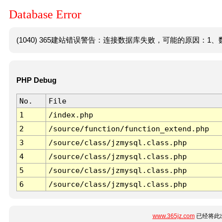
Database Error
(1040) 365建站错误警告：连接数据库失败，可能的原因：1、数
PHP Debug
No.
File
1
/index.php
2
/source/function/function_extend.php
3
/source/class/jzmysql.class.php
4
/source/class/jzmysql.class.php
5
/source/class/jzmysql.class.php
6
/source/class/jzmysql.class.php
www.365jz.com
已经将此