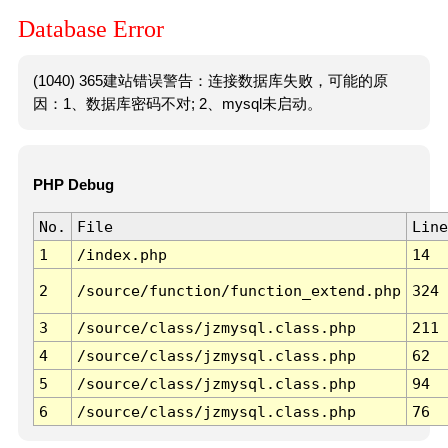
Database Error
(1040) 365建站错误警告：连接数据库失败，可能的原
因：1、数据库密码不对; 2、mysql未启动。
PHP Debug
No.
File
Line
1
/index.php
14
2
/source/function/function_extend.php
324
3
/source/class/jzmysql.class.php
211
4
/source/class/jzmysql.class.php
62
5
/source/class/jzmysql.class.php
94
6
/source/class/jzmysql.class.php
76