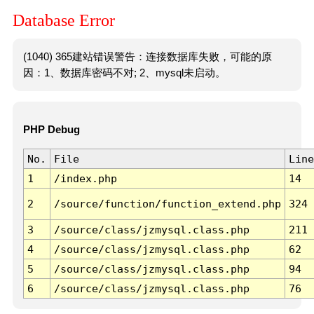
Database Error
(1040) 365建站错误警告：连接数据库失败，可能的原
因：1、数据库密码不对; 2、mysql未启动。
PHP Debug
No.
File
Line
1
/index.php
14
2
/source/function/function_extend.php
324
3
/source/class/jzmysql.class.php
211
4
/source/class/jzmysql.class.php
62
5
/source/class/jzmysql.class.php
94
6
/source/class/jzmysql.class.php
76