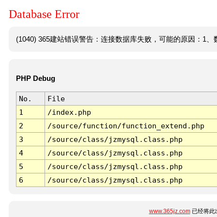
Database Error
(1040) 365建站错误警告：连接数据库失败，可能的原因：1、数
PHP Debug
No.
File
1
/index.php
2
/source/function/function_extend.php
3
/source/class/jzmysql.class.php
4
/source/class/jzmysql.class.php
5
/source/class/jzmysql.class.php
6
/source/class/jzmysql.class.php
www.365jz.com
已经将此