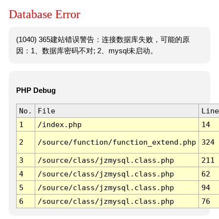
Database Error
(1040) 365建站错误警告：连接数据库失败，可能的原
因：1、数据库密码不对; 2、mysql未启动。
PHP Debug
No.
File
Line
1
/index.php
14
2
/source/function/function_extend.php
324
3
/source/class/jzmysql.class.php
211
4
/source/class/jzmysql.class.php
62
5
/source/class/jzmysql.class.php
94
6
/source/class/jzmysql.class.php
76