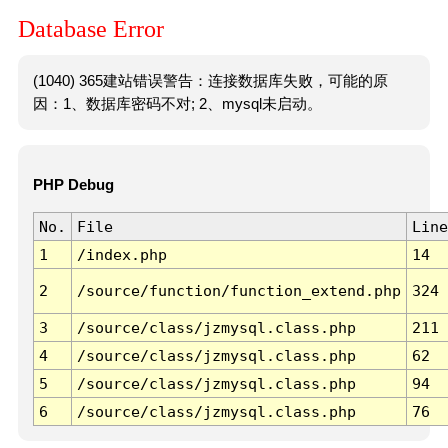
Database Error
(1040) 365建站错误警告：连接数据库失败，可能的原
因：1、数据库密码不对; 2、mysql未启动。
PHP Debug
No.
File
Line
1
/index.php
14
2
/source/function/function_extend.php
324
3
/source/class/jzmysql.class.php
211
4
/source/class/jzmysql.class.php
62
5
/source/class/jzmysql.class.php
94
6
/source/class/jzmysql.class.php
76