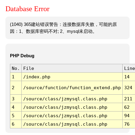
Database Error
(1040) 365建站错误警告：连接数据库失败，可能的原
因：1、数据库密码不对; 2、mysql未启动。
PHP Debug
No.
File
Line
1
/index.php
14
2
/source/function/function_extend.php
324
3
/source/class/jzmysql.class.php
211
4
/source/class/jzmysql.class.php
62
5
/source/class/jzmysql.class.php
94
6
/source/class/jzmysql.class.php
76