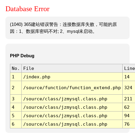
Database Error
(1040) 365建站错误警告：连接数据库失败，可能的原
因：1、数据库密码不对; 2、mysql未启动。
PHP Debug
No.
File
Line
1
/index.php
14
2
/source/function/function_extend.php
324
3
/source/class/jzmysql.class.php
211
4
/source/class/jzmysql.class.php
62
5
/source/class/jzmysql.class.php
94
6
/source/class/jzmysql.class.php
76