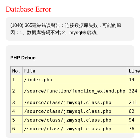
Database Error
(1040) 365建站错误警告：连接数据库失败，可能的原
因：1、数据库密码不对; 2、mysql未启动。
PHP Debug
No.
File
Line
1
/index.php
14
2
/source/function/function_extend.php
324
3
/source/class/jzmysql.class.php
211
4
/source/class/jzmysql.class.php
62
5
/source/class/jzmysql.class.php
94
6
/source/class/jzmysql.class.php
76