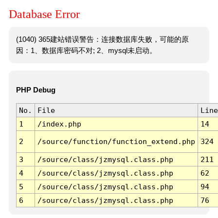
Database Error
(1040) 365建站错误警告：连接数据库失败，可能的原
因：1、数据库密码不对; 2、mysql未启动。
PHP Debug
No.
File
Line
1
/index.php
14
2
/source/function/function_extend.php
324
3
/source/class/jzmysql.class.php
211
4
/source/class/jzmysql.class.php
62
5
/source/class/jzmysql.class.php
94
6
/source/class/jzmysql.class.php
76